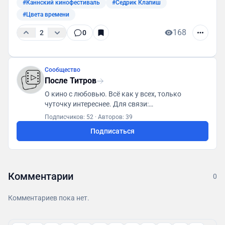
#Каннский кинофестиваль
#Седрик Клапиш
#Цвета времени
168
2
0
Сообщество
После Титров
О кино с любовью. Всё как у всех, только
чуточку интереснее. Для связи:
posletitrov@yandex.ru
Подписчиков: 52
·
Авторов: 39
Подписаться
Комментарии
0
Комментариев пока нет.