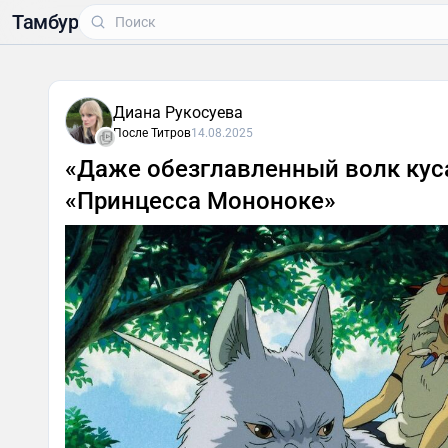
Тамбур
Диана Рукосуева
После Титров
14.08.2025
«Даже обезглавленный волк куса
«Принцесса Мононоке»