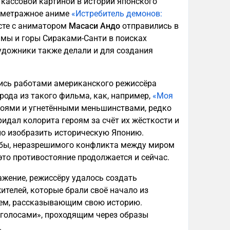
 кассовой картиной в истории японского
нометражное аниме
«Истребитель демонов:
те с аниматором
Масаси Андо
отправились в
имы и горы Сираками-Санти в поисках
художники также делали и для создания
ись работами американского режиссёра
рода из такого фильма, как, например,
«Моя
згоями и угнетёнными меньшинствами, редко
дал колорита героям за счёт их жёсткости и
но изобразить историческую Японию.
 бы, неразрешимого конфликта между миром
это противостояние продолжается и сейчас.
ажение, режиссёру удалось создать
ителей, которые брали своё начало из
роем, рассказывающим свою историю.
голосами», проходящим через образы
.