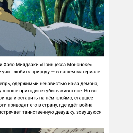
ии Хаяо Миядзаки «Принцесса Мононоке»
е учит любить природу — в нашем материале.
епрь, одержимый ненавистью из-за демона,
у юноше приходится убить животное. Но во
ринца и оставить на нём клеймо, ставшее
ги приводят его в страну, где идёт война
встречает таинственную девушку, зовущуюся