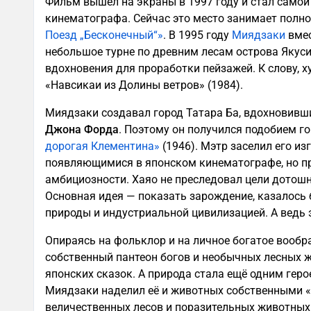
Фильм вышел на экраны в 1997 году и стал самой
кинематографа. Сейчас это место занимает пол
Поезд „Бесконечный“»
. В 1995 году
Миядзаки
вмес
небольшое турне по древним лесам острова Якус
вдохновения для проработки пейзажей. К слову, 
«Навсикаи из Долины ветров» (1984).
Миядзаки создавал город Татара Ба, вдохновивш
Джона Форда
. Поэтому он получился подобием го
дорогая Клементина»
(1946). Мэтр заселил его и
появляющимися в японском кинематографе, но при
амбициозности. Хаяо не преследовал цели дотош
Основная идея — показать зарождение, казалось
природы и индустриальной цивилизацией. А ведь 
Опираясь на фольклор и на личное богатое вообр
собственный пантеон богов и необычных лесных ж
японских сказок. А природа стала ещё одним ге
Миядзаки наделил её и животных собственными «
величественных лесов и поразительных животных