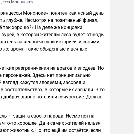
цесса Мононоке»
Принцессы Мононоке» понятен как ясный день
чуть глубже. Несмотря на позитивный финал,
сё так хорошо?» На деле же концовка
бурей, в которой жителям леса будет отнюдь
атель за человеческой историей, и своими
то же время такие обыденные и вечные
четкие разграничения на врагов и злодеев. Но
а персонажей. Здесь нет принципиально
 взгляд кажутся злодеями, засоряя и
 обстоятельствах, в которые их загнали. В то
а добро», давно потеряли сочувствие. Долгая
ель — защита своего народа. Несмотря на
 что-то хорошее. Да и самих жителей нельзя
ают животных. Но что ещё им остаётся, если