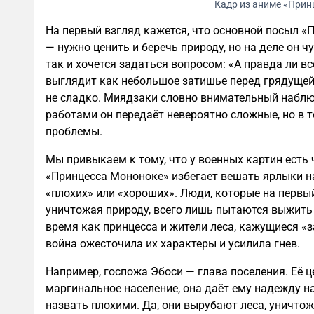
Кадр из аниме «Прин
На первый взгляд кажется, что основной посыл «
— нужно ценить и беречь природу, но на деле он 
так и хочется задаться вопросом: «А правда ли в
выглядит как небольшое затишье перед грядущей 
не сладко. Миядзаки словно внимательный наблюд
работами он передаёт невероятно сложные, но в 
проблемы.
Мы привыкаем к тому, что у военных картин есть 
«Принцесса Мононоке» избегает вешать ярлыки н
«плохих» или «хороших». Люди, которые на первый
уничтожая природу, всего лишь пытаются выжить в
время как принцесса и жители леса, кажущиеся «з
война ожесточила их характеры и усилила гнев.
Например, госпожа Эбоси — глава поселения. Её ц
маргинальное население, она даёт ему надежду на
назвать плохими. Да, они вырубают леса, уничтож