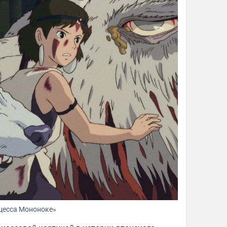
цесса Мононоке»