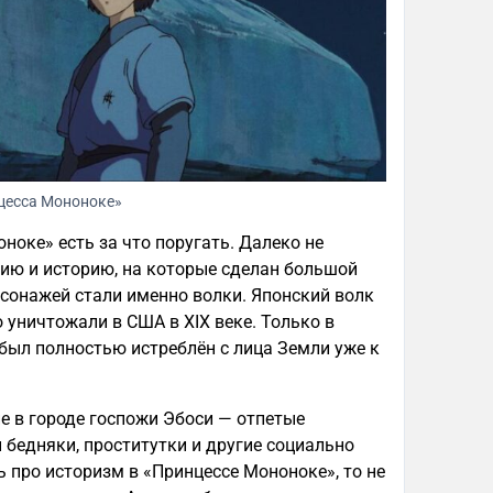
цесса Мононоке»
ноке» есть за что поругать. Далеко не
ию и историю, на которые сделан большой
сонажей стали именно волки. Японский волк
 уничтожали в США в XIX веке. Только в
 был полностью истреблён с лица Земли уже к
ие в городе госпожи Эбоси — отпетые
и бедняки, проститутки и другие социально
ь про историзм в «Принцессе Мононоке», то не