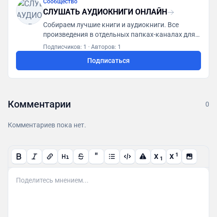
Сообщество
СЛУШАТЬ АУДИОКНИГИ ОНЛАЙН
Собираем лучшие книги и аудиокниги. Все
произведения в отдельных папках-каналах для
удобства прослушивания Сотрудничество:
Подписчиков: 1
·
Авторов: 1
@adlibrar
Подписаться
Комментарии
0
Комментариев пока нет.
"
1
X
X
1