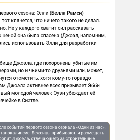
ервого сезона: Элли (
Белла Рамси
)
 а тот клянется, что ничего такого не делал.
но. Не у каждого хватит сил рассказать
о ценой она была спасена (Джоэл, напомним,
ались использовать Элли для разработки
бище Джоэла, где похоронены убитые им
ерами, но и чьими-то друзьями или, может,
утся отомстить, хотя кому-то гораздо
кам Джоэла активнее всех призывает Эбби
ивый молодой человек Оуэн убеждает её
 ячейке в Сиэтле.
ле событий первого сезона сериала «Одни из нас»,
остапокалипсис. Беженцы прибывают, и размещать
оропит Джоэла, отвечающего за строительные