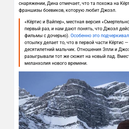
снаряжении, Дина отмечает, что та похожа на Кёр
франшизы боевиков, которую любит Джоэл.
«Кёртис и Вайпер», местная версия «Смертельн
первый раз, и нам дают понять, что Джоэл дей
фильмы с дочерью).
Особенно это подчеркивал
отсылку делает то, что в первой части Кёртис
десятилетний мальчик. Отношения Элли и Джоэ
разыгрывали тот же сюжет на новый лад. Вме
меланхолия нового времени.