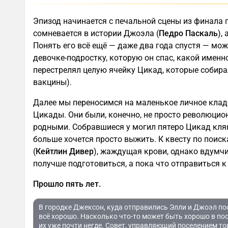
Эпизод начинается с печальной сцены из финала п
сомневается в истории Джоэла (
Педро Паскаль
),
Понять его всё ещё — даже два года спустя — мож
девочке-подростку, которую он спас, какой именн
перестрелял целую ячейку Цикад, которые собир
вакцины).
Далее мы переносимся на маленькое личное клад
Цикады. Они были, конечно, не просто революцион
родными. Собравшиеся у могил пятеро Цикад клян
больше хочется просто выжить. К квесту по поис
(
Кейтлин Дивер
), жаждущая крови, однако вдумч
получше подготовиться, а пока что отправиться к
Прошло пять лет.
В городке Джексон, куда отправились Элли и Джоэл пос
всё хорошо. Насколько что-то может быть хорошо в п
их уже почти негде. Совет, управляющий поселением т