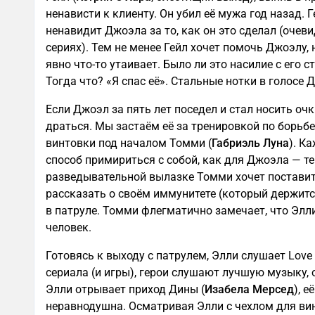
ненависти к клиенту. Он убил её мужа год назад. 
ненавидит Джоэла за то, как он это сделал (очев
сериях). Тем не менее Гейл хочет помочь Джоэлу, н
явно что-то утаивает. Было ли это насилие с его 
Тогда что? «Я спас её». Стальные нотки в голосе 
Если Джоэл за пять лет поседел и стал носить оч
драться. Мы застаём её за тренировкой по борьбе
винтовки под началом Томми (
Габриэль Луна
). К
способ примириться с собой, как для Джоэла — т
разведывательной вылазке Томми хочет поставить
рассказать о своём иммунитете (который держится
в патруле. Томми флегматично замечает, что Элл
человек.
Готовясь к выходу с патрулем, Элли слушает Love
сериала (и игры), герои слушают лучшую музыку,
Элли отрывает приход Дины (
Изабела Мерсед
), 
неравнодушна. Осматривая Элли с чехлом для вин