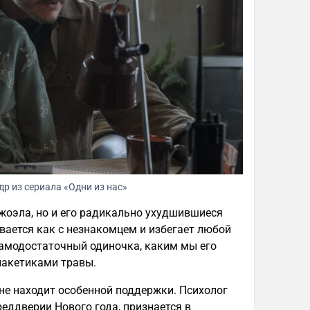
р из сериала «Одни из нас»
жоэла, но и его радикально ухудшившиеся
вается как с незнакомцем и избегает любой
самодостаточный одиночка, каким мы его
 пакетиками травы.
 не находит особенной поддержки. Психолог
реддверии Нового года, признается в