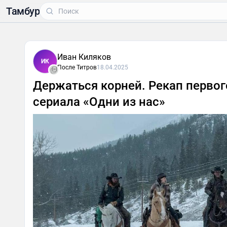
Тамбур
Иван Киляков
ИК
После Титров
18.04.2025
Держаться корней. Рекап первог
сериала «Одни из нас»