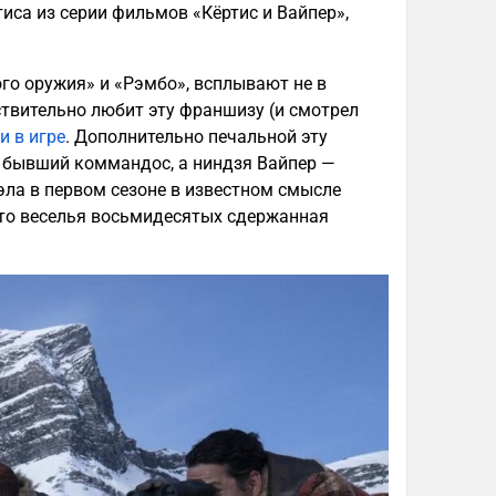
тиса из серии фильмов «Кёртис и Вайпер»,
ого оружия» и «Рэмбо», всплывают не в
ствительно любит эту франшизу (и смотрел
и в игре
. Дополнительно печальной эту
 — бывший коммандос, а ниндзя Вайпер —
ла в первом сезоне в известном смысле
сто веселья восьмидесятых сдержанная