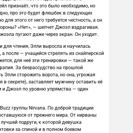
Гейл признаёт, что это было необходимо, но
идно, про это будет флешбек в следующих
о для этого от него требуется честность, а он
стороны? «Нет», — шепчет Джоэл вздрагивая.
Джоэла пугают даже через экран. Он уходит.
ки для чтения, Элли выросла и научилась
, а после — учащейся стрелять из снайперской
ажется, для неё эти тренировки — такой же
ерапия. За безрассудство на прошлой
 Элли сторожить ворота, но она, угрожая
 в секрете), заставляет мужчину оставить её
и и Джоэл по уровню упрямства — один
 Buzz группы Nirvana. По доброй традиции
 оставшуюся от прежнего мира. От нирваны
её лучшей подруги, к которой девушка
товки за спиной и в полном боевом