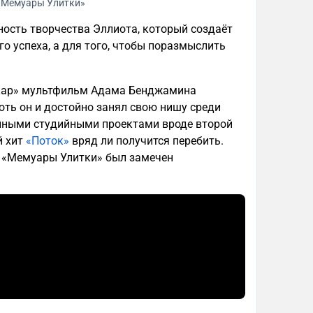
«Мемуары Улитки»
ность творчества Эллиота, который создаёт
 успеха, а для того, чтобы поразмыслить
скар» мультфильм Адама Бенджамина
Хоть он и достойно занял свою нишу среди
упными студийными проектами вроде второй
й хит
«Поток»
вряд ли получится перебить.
к «Мемуары Улитки» был замечен