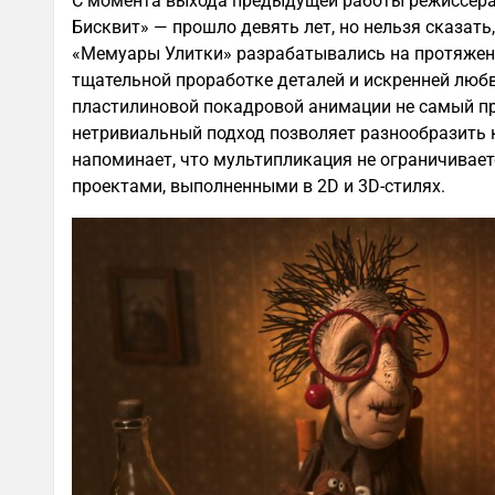
С момента выхода предыдущей работы режиссёр
Бисквит» — прошло девять лет, но нельзя сказать,
«Мемуары Улитки» разрабатывались на протяжении
тщательной проработке деталей и искренней любв
пластилиновой покадровой анимации не самый про
нетривиальный подход позволяет разнообразить к
напоминает, что мультипликация не ограничивае
проектами, выполненными в 2D и 3D-стилях.