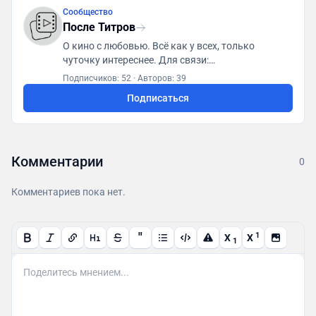
Сообщество
После Титров
О кино с любовью. Всё как у всех, только
чуточку интереснее. Для связи:
posletitrov@yandex.ru
Подписчиков: 52
·
Авторов: 39
Подписаться
Комментарии
0
Комментариев пока нет.
"
1
X
X
1