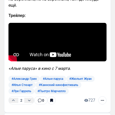
ещё.
Трейлер:
«Алые паруса» в кино с 7 марта
.
#Александр Грин
#Алые паруса
#Жюльет Жуан
#Илья Стюарт
#Каннский кинофестиваль
#Луи Гаррель
#Пьетро Марчелло
727
2
0