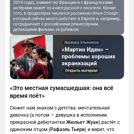
2019 года), снимает во Франции и с французскими
актёрами сюжет по книге русского писателя. Кроме
того, в продюсерах числится россиянин Илья Стюарт ,
который сейчас много работает в Европе и, например,
сотрудничает с российскими режиссёрами,
делающими фильмы за рубежом.
Варвара Ульяненок
«Мартин Иден» –
проблемы хороших
экранизаций
Открыть материал
«Это местная сумасшедшая: она всё
время поёт»
Сюжет нам знаком с детства: мечтательная
девочка (а потом — девушка в исполнении
прекрасной дебютантки
Жюльет Жуан
) растёт с
одиноким отцом (
Рафаэль Тьери
) и верит, что