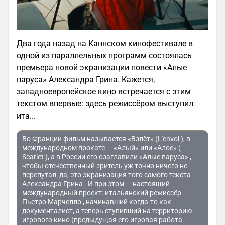
Два года назад на Каннском кинофестивале в
одной из параллельных программ состоялась
премьера новой экранизации повести «Алые
паруса» Александра Грина. Кажется,
западноевропейское кино встречается с этим
текстом впервые: здесь режиссёром выступил
ита...
Во Франции фильм называется «Взлёт» (L'envol ), в
международном прокате — «Алый» или «Алое» (
Scarlet ), а в России его озаглавили «Алые паруса» ,
чтобы отечественный зритель уж точно ничего не
перепутал: да, это экранизация того самого текста
Александра Грина . И при этом — настоящий
международный проект: итальянский режиссёр
Пьетро Марчелло , начинавший когда-то как
документалист, а теперь ступивший на территорию
игрового кино (предыдущая его игровая работа —