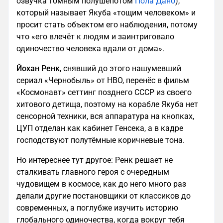
озвучка томным полушёпотом
Пола Дано
),
который называет Якуба «тощим человеком» и
просит стать объектом его наблюдения, потому
что «его влечёт к людям и заинтриговало
одиночество человека вдали от дома».
Йохан Ренк
, снявший до этого нашумевший
сериал «Чернобыль» от HBO, перенёс в фильм
«Космонавт» сеттинг позднего СССР из своего
хитового детища, поэтому на корабле Якуба нет
сенсорной техники, вся аппаратура на кнопках,
ЦУП отделан как кабинет Генсека, а в кадре
господствуют полутёмные коричневые тона.
Но интереснее тут другое: Ренк решает не
сталкивать главного героя с очередным
чудовищем в космосе, как до него много раз
делали другие постановщики от классиков до
современных, а поглубже изучить историю
глобального одиночества, когда вокруг тебя