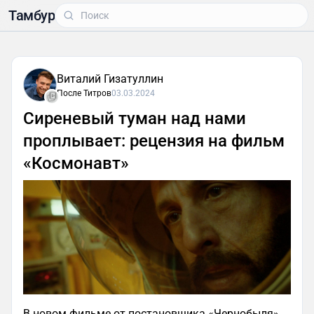
Тамбур
Виталий Гизатуллин
После Титров
03.03.2024
Сиреневый туман над нами
проплывает: рецензия на фильм
«Космонавт»
В новом фильме от постановщика «Чернобыля»