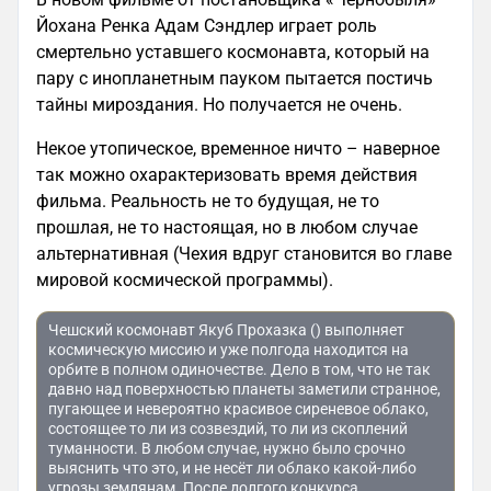
Йохана Ренка Адам Сэндлер играет роль
смертельно уставшего космонавта, который на
пару с инопланетным пауком пытается постичь
тайны мироздания. Но получается не очень.
Некое утопическое, временное ничто – наверное
так можно охарактеризовать время действия
фильма. Реальность не то будущая, не то
прошлая, не то настоящая, но в любом случае
альтернативная (Чехия вдруг становится во главе
мировой космической программы).
Чешский космонавт Якуб Прохазка () выполняет
космическую миссию и уже полгода находится на
орбите в полном одиночестве. Дело в том, что не так
давно над поверхностью планеты заметили странное,
пугающее и невероятно красивое сиреневое облако,
состоящее то ли из созвездий, то ли из скоплений
туманности. В любом случае, нужно было срочно
выяснить что это, и не несёт ли облако какой-либо
угрозы землянам. После долгого конкурса