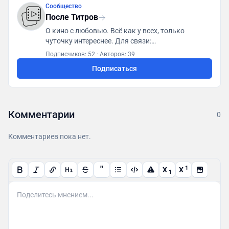
Сообщество
После Титров
О кино с любовью. Всё как у всех, только
чуточку интереснее. Для связи:
posletitrov@yandex.ru
Подписчиков: 52
·
Авторов: 39
Подписаться
Комментарии
0
Комментариев пока нет.
"
1
X
X
1