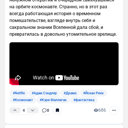
на орбите космонавте. Странно, но в этот раз
всегда работающая история о временном
помешательстве, взгляде внутрь себя и
сакральном знании Вселенной дала сбой, и
превратилась в довольно утомительное зрелище.
#Netflix
#Адам Сэндлер
#Драма
#Йохан Ренк
#Космонавт
#Кэри Маллиган
#фантастика
686
4
0