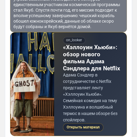
единственным участником космической программы
стал Якуб. Спустя почти год, его миссия подходит к
вполне успешному завершению: чешский корабль
обошел южнокорейский, данные об облаке скоро
будут собраны и Якуб вернётся домой.
on_looker
«Хэллоуин Хьюби»:
обзор нового
фильма Адама
Сэндлера для Netflix
Адама Сэндлер в
сотрудничестве с Netflix
представляет ленту
«Хэллоуин Хьюби».
Семейная комедия на тему
Хэллоуина и волшебный
термос в нашем обзоре без
спойлеров.
Открыть материал