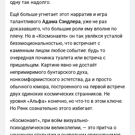
одну так надолго.
Ещё больше угнетает этот нарратив и игра
талантливого
Адама Сэндлера
, уже не раз
доказавшего, что большие роли ему вполне по
плечу. Но в «Космонавте» он так увлёкся усталой
безэмоциональностью, что встречает с
каменным лицом любое событие: будь то
очередная починка туалета или встреча с
пришельцем. Картине явно не достаёт
непримиримого бунтарского духа,
нонкомформистского эстетства, да и просто
обычного юмора, построенного на первой встрече
двух одиноких космических странников. Не
уровня «Альфа» конечно, но что-то в этом ключе.
Но Ренк сознательно этого избегает.
«Космонавт», при всём визуально-
психоделическом великолепии, — это притча о
ненужном открытии и очередном свихнувшемся