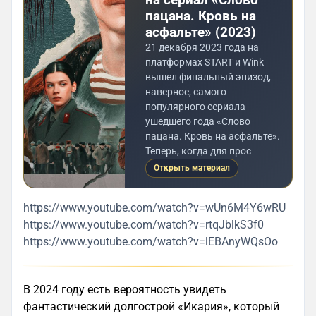
пацана. Кровь на
асфальте» (2023)
21 декабря 2023 года на
платформах START и Wink
вышел финальный эпизод,
наверное, самого
популярного сериала
ушедшего года «Слово
пацана. Кровь на асфальте».
Теперь, когда для прос
Открыть материал
https://www.youtube.com/watch?v=wUn6M4Y6wRU
https://www.youtube.com/watch?v=rtqJblkS3f0
https://www.youtube.com/watch?v=lEBAnyWQsOo
В 2024 году есть вероятность увидеть
фантастический долгострой «Икария», который