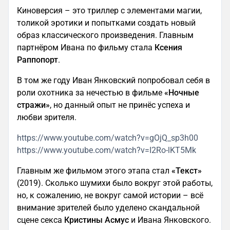
Киноверсия – это триллер с элементами магии,
толикой эротики и попытками создать новый
образ классического произведения. Главным
партнёром Ивана по фильму стала
Ксения
Раппопорт
.
В том же году Иван Янковский попробовал себя в
роли охотника за нечестью в фильме
«Ночные
стражи»
, но данный опыт не принёс успеха и
любви зрителя.
https://www.youtube.com/watch?v=gOjQ_sp3h00
https://www.youtube.com/watch?v=I2Ro-lKT5Mk
Главным же фильмом этого этапа стал
«Текст»
(2019). Сколько шумихи было вокруг этой работы,
но, к сожалению, не вокруг самой истории – всё
внимание зрителей было уделено скандальной
сцене секса
Кристины Асмус
и Ивана Янковского.