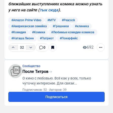
ближайших выступлениях комика можно узнать
у него на сайте (
тык сюда
).
#Amazon Prime Video
#MTV
#Peacock
#Американская семейка
#Грешники
#клиника
#Комедия
#Комики
#Любимые комедии комиков
#Наташа Лионн
#Патриот
#Покерфейс
692
32
0
Сообщество
После Титров
О кино с любовью. Всё как у всех, только
чуточку интереснее. Для связи:
posletitrov@yandex.ru
Подписчиков: 52
·
Авторов: 39
Подписаться