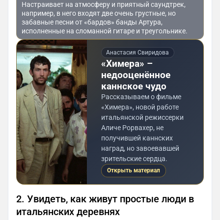
Настраивает на атмосферу и приятный саундтрек,
например, в него входят две очень грустные, но
забавные песни от «бардов» банды Артура,
исполненные на сломанной гитаре и треугольнике.
Анастасия Свиридова
«Химера» –
недооценённое
каннское чудо
Рассказываем о фильме
«Химера», новой работе
итальянской режиссерки
Аличе Рорвахер, не
получившей каннских
наград, но завоевавшей
зрительские сердца.
Открыть материал
2. Увидеть, как живут простые люди в
итальянских деревнях