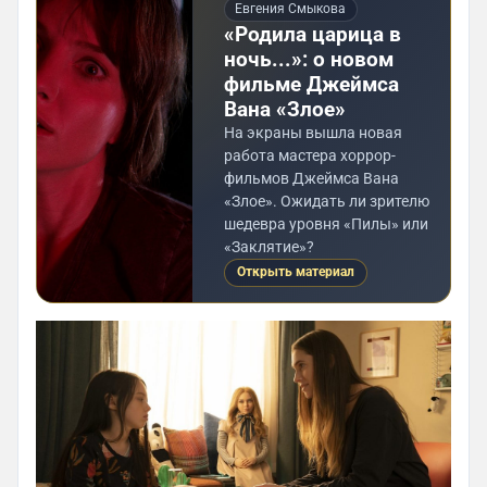
Евгения Смыкова
«Родила царица в
ночь...»: о новом
фильме Джеймса
Вана «Злое»
На экраны вышла новая
работа мастера хоррор-
фильмов Джеймса Вана
«Злое». Ожидать ли зрителю
шедевра уровня «Пилы» или
«Заклятие»?
Открыть материал