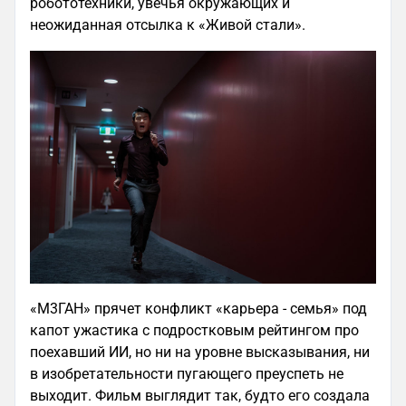
робототехники, увечья окружающих и
неожиданная отсылка к «Живой стали».
«М3ГАН» прячет конфликт «карьера - семья» под
капот ужастика с подростковым рейтингом про
поехавший ИИ, но ни на уровне высказывания, ни
в изобретательности пугающего преуспеть не
выходит. Фильм выглядит так, будто его создала