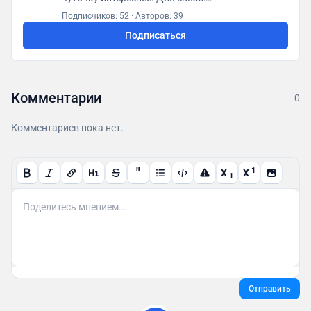
posletitrov@yandex.ru
Подписчиков: 52
·
Авторов: 39
Подписаться
Комментарии
0
Комментариев пока нет.
"
1
X
X
1
Отправить