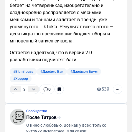
бегает на четвереньках, изобретательно и
хладнокровно расправляется с мясными
мешками и танцами залетает в тренды уже
упомянутого TikTok’а. Результат всего этого —
десятикратно превысившие бюджет сборы и
мгновенный запуск сиквела.
Остается надеяться, что в версии 2.0
разработчики подчистят баги.
#Blumhouse
#Джеймс Ван
#Джейсон Блум
#Хоррор
539
3
0
Сообщество
После Титров
О кино с любовью. Всё как у всех, только
чуточку интереснее. Для связи: