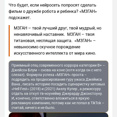
Что будет, если нейросеть попросят сделать
фильм о дружбе робота и ребенка? «М3ГАН»
подскажет.
М3ГАН – твой лучший друг, твой мудрый, но
ненавязчивый наставник. М3ГАН – твоя
титановая, неспящая защита. «М3ГАН» –
невыносимо скучное порождение
искусственного интеллекта от мира кино.
Приемный отец современного хоррора категории B+ –
Джейсон Блум – снова на коне (хотя когда он с него
слезал). Формула успеха «М3ГАН» проста –
подрядить на продюсирование гуру ужаса Джеймса
Вана , писать историю посадить сценаристку хитовых
«Hell Fest» (2018) и (2021) Акелу Купер , а режиссуру
отдать на откуп тв-ноунейму Джерарду Джонстоуну.
И, конечно, ответственно вложиться в яркую
рекламную кампанию, потому как не попал в TikTok –
считай, ничего и не было.