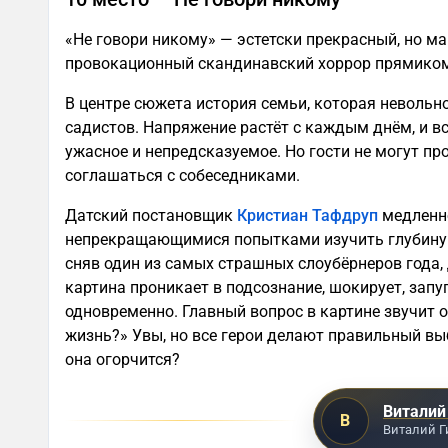
«Не говори никому» — эстетски прекрасный, но 
провокационный скандинавский хоррор прямиком
В центре сюжета история семьи, которая невольн
садистов. Напряжение растёт с каждым днём, и в
ужасное и непредсказуемое. Но гости не могут пр
соглашаться с собеседниками.
Датский постановщик
Кристиан Тафдруп
медленно
непрекращающимися попытками изучить глубину ч
сняв один из самых страшных слоубёрнеров года, 
картина проникает в подсознание, шокирует, запу
одновременно. Главный вопрос в картине звучит 
жизнь?» Увы, но все герои делают правильный выб
она огорчится?
Виталий
В
Виталий Г