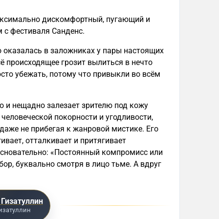
максимально дискомфортный, пугающий и
 с фестиваля Санденс.
о оказалась в заложниках у пары настоящих
сё происходящее грозит вылиться в нечто
осто убежать, потому что привыкли во всём
 и нещадно залезает зрителю под кожу
еловеческой покорности и угодливости,
даже не прибегая к жанровой мистике. Его
гивает, отталкивает и притягивает
основательно: «Постоянный компромисс или
ор, буквально смотря в лицо тьме. А вдруг
 Гизатуллин
изатуллин