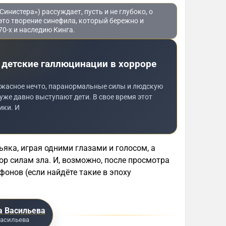
нистера») рассуждает, пусть и не глубоко, о
это творение синефила, который бережно и
70-х и наследию Кинга.
 детские галлюцинации в хорроре
 ужасное нечто, паранормальные силы и людскую
же давно выступают дети. В свое время этот
ики. И
яка, играя одними глазами и голосом, а
ор силам зла. И, возможно, после просмотра
фонов (если найдёте такие в эпоху
 Васильева
асильева