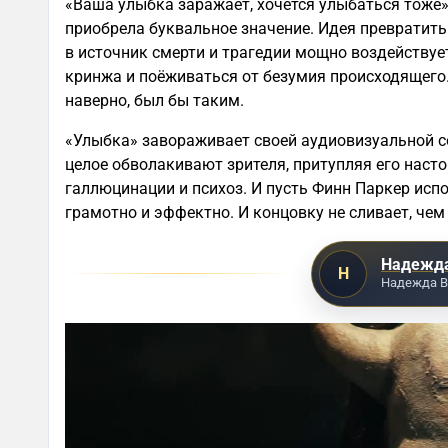
«Ваша улыбка заражает, хочется улыбаться тоже»
приобрела буквальное значение. Идея превратить
в источник смерти и трагедии мощно воздействуе
кринжа и поёживаться от безумия происходящего.
наверно, был бы таким.
«Улыбка» завораживает своей аудиовизуальной с
целое обволакивают зрителя, притупляя его наст
галлюцинации и психоз. И пусть Финн Паркер испо
грамотно и эффектно. И концовку не сливает, че
Надежда
Н
Надежда В