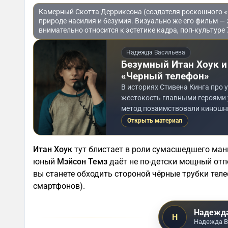
Камерный Скотта Дерриксона (создателя роскошного «Си
природе насилия и безумия. Визуально же его фильм — 
внимательно относится к эстетике кадра, поп-культуре 
Надежда Васильева
Безумный Итан Хоук и
«Черный телефон»
В историях Стивена Кинга про
жестокость главными героями у
метод позаимствовали киношн
Открыть материал
Итан Хоук
тут блистает в роли сумасшедшего мань
юный
Мэйсон Темз
даёт не по-детски мощный отп
вы станете обходить стороной чёрные трубки теле
смартфонов).
Надежда
Н
Надежда В