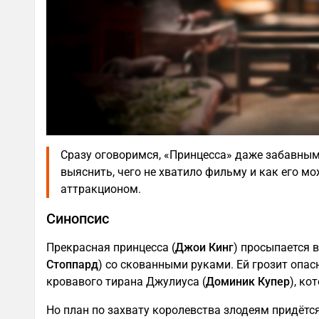
Сразу оговоримся, «Принцесса» даже забавным
выяснить, чего не хватило фильму и как его 
аттракционом.
Синопсис
Прекрасная принцесса (
Джои Кинг
) просыпается 
Стоппард
) со скованными руками. Ей грозит опа
кровавого тирана Джулиуса (
Доминик Купер
), ко
Но план по захвату королевства злодеям придётс