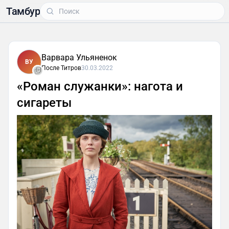
Тамбур
Варвара Ульяненок
ВУ
После Титров
30.03.2022
«Роман служанки»: нагота и
сигареты