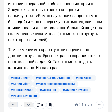
истории о неравной любви, словно истории о
Золушке, в которых только концовки
варьируются. «Роман служанки» запросто мог
бы подойти – но он чересчур тягомотен, слишком
клиширован и делает излишне большой акцент на
голом человеческом теле (что может отпугнуть
некоторых зрителей).
Тем не менее его красоту стоит оценить по
достоинству, а актёры прекрасно справляются с
поставленной задачей. Так что можете дать
картине шанс. На один раз.
#Грэм Свифт
#Джош О&#039;Коннор
#Ева Хассон
#Колин Фёрт
#Материнское воскресенье
#Морган Кибби
#Одесса Янг
#Оливия Коулман
#Роман служанки
2,1 тыс.
8
0