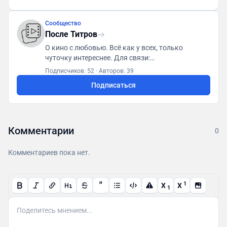
Сообщество
После Титров
О кино с любовью. Всё как у всех, только
чуточку интереснее. Для связи:
posletitrov@yandex.ru
Подписчиков: 52
·
Авторов: 39
Подписаться
Комментарии
0
Комментариев пока нет.
"
1
X
X
1