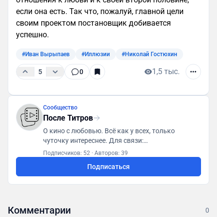
если она есть. Так что, пожалуй, главной цели
своим проектом постановщик добивается
успешно.
#Иван Вырыпаев
#Иллюзии
#Николай Гостюхин
1,5 тыс.
5
0
Сообщество
После Титров
О кино с любовью. Всё как у всех, только
чуточку интереснее. Для связи:
posletitrov@yandex.ru
Подписчиков: 52
·
Авторов: 39
Подписаться
Комментарии
0