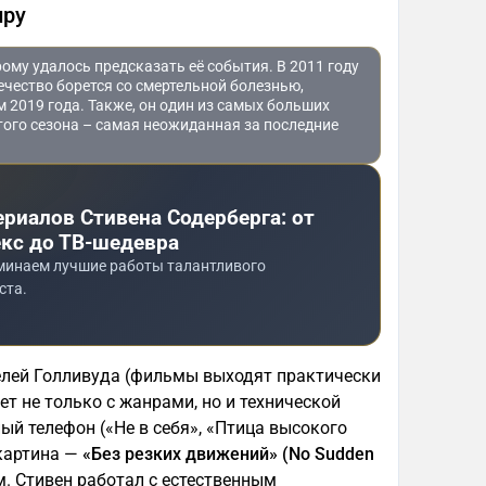
нру
ому удалось предсказать её события. В 2011 году
ечество борется со смертельной болезнью,
м 2019 года. Также, он один из самых больших
того сезона – самая неожиданная за последние
риалов Стивена Содерберга: от
екс до ТВ-шедевра
оминаем лучшие работы талантливого
ста.
елей Голливуда (фильмы выходят практически
т не только с жанрами, но и технической
ый телефон («Не в себя», «Птица высокого
картина —
«Без резких движений» (No Sudden
. Стивен работал с естественным