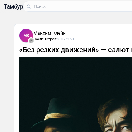
Тамбур
Максим Клейн
МК
После Титров
28.07.2021
«Без резких движений» — салют 