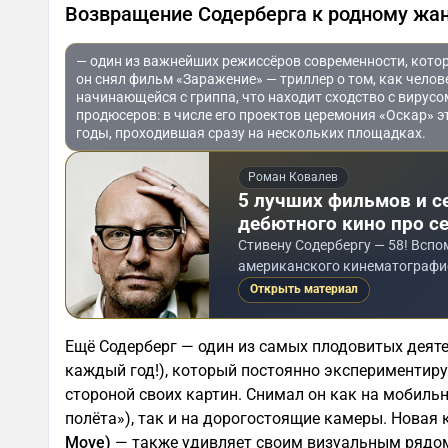
Возвращение Содерберга к родному жа
— один из важнейших режиссёров современности, котор
он снял фильм «Заражение» — триллер о том, как челов
начинающейся с гриппа, что находит сходство с вирусо
продюсеров: в числе его проектов церемония «Оскар» э
годы, проходившая сразу на нескольких площадках.
Роман Ковалев
5 лучших фильмов и се
дебютного кино про с
Стивену Содербергу — 58! Всп
американского кинематографи
Открыть материал
Ещё Содерберг — один из самых плодовитых деят
каждый год!), который постоянно экспериментируе
стороной своих картин. Снимал он как на мобильн
полёта»), так и на дорогостоящие камеры. Новая 
Move)
— также удивляет своим визуальным рядом