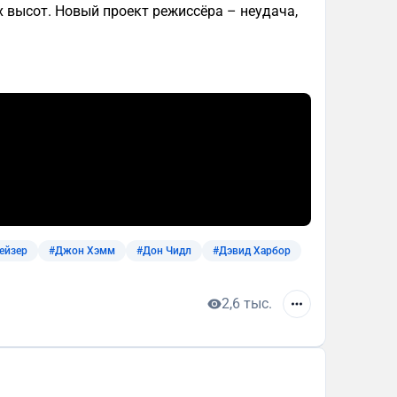
х высот. Новый проект режиссёра – неудача,
ейзер
#Джон Хэмм
#Дон Чидл
#Дэвид Харбор
2,6 тыс.