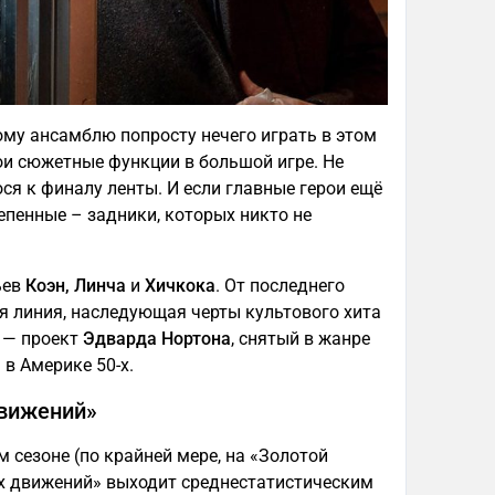
ому ансамблю попросту нечего играть в этом
и сюжетные функции в большой игре. Не
ся к финалу ленты. И если главные герои ещё
епенные – задники, которых никто не
ьев
Коэн, Линча
и
Хичкока
. От последнего
я линия, наследующая черты культового хита
» — проект
Эдварда Нортона
, снятый в жанре
 в Америке 50-х.
движений»
 сезоне (по крайней мере, на «Золотой
ких движений» выходит среднестатистическим