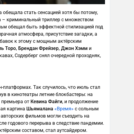
 обещала стать сенсацией хотя бы потому,
ра – криминальный триллер с множеством
льм обещал быть эффектной стилизацией под
рачная атмосфера, присутствие загадки, а
обавок к этому с мощным актёрским
ль Торо, Брендан Фрейзер, Джон Хэмм
и
укавах, Содерберг снял очередной проходняк,
н-платформах. Так случилось, что июль стал
ув в кинотеатры летние блокбастеры: на
 премьера от
Кевина Файги
, и продолжение
вая картина
Шьямалана
«Время»
с сольным
 авторских фильмов могли съездить на
ле годового перерыва в следствие пандемии.
ктёрским составом, стал аутсайдером.