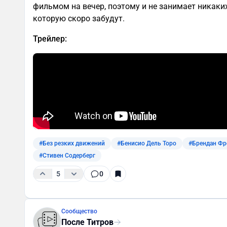
фильмом на вечер, поэтому и не занимает никаки
которую скоро забудут.
Трейлер:
#Без резких движений
#Бенисио Дель Торо
#Брендан Фр
#Стивен Содерберг
5
0
Сообщество
После Титров