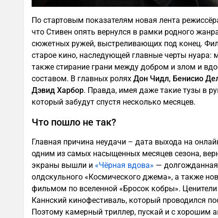
По стартовым показателям новая лента режиссёра
что Стивен опять вернулся в рамки родного жан
сюжетных ружей, выстреливающих под конец. Фи
старое кино, наследующей главные черты нуара: м
также стирание грани между добром и злом и вд
составом. В главных ролях
Дон Чидл, Бенисио Де
Дэвид Харбор
. Правда, имея даже такие тузы в р
который забудут спустя несколько месяцев.
Что пошло не так?
Главная причина неудачи – дата выхода на онлай
одним из самых насыщенных месяцев сезона, верн
экраны вышли и
«Чёрная вдова»
— долгожданная
олдскульного «Космического джема», а также но
фильмом по вселенной «Бросок кобры». Ценители
Каннский кинофестиваль, который проводился пос
Поэтому камерный триллер, пускай и с хорошим а