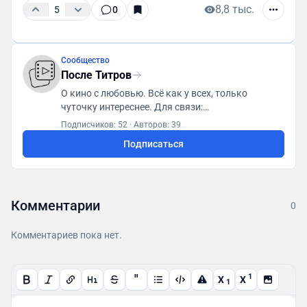
8,8 тыс.
5
0
Сообщество
После Титров
О кино с любовью. Всё как у всех, только
чуточку интереснее. Для связи:
posletitrov@yandex.ru
Подписчиков: 52
·
Авторов: 39
Подписаться
Комментарии
0
Комментариев пока нет.
"
1
X
X
1