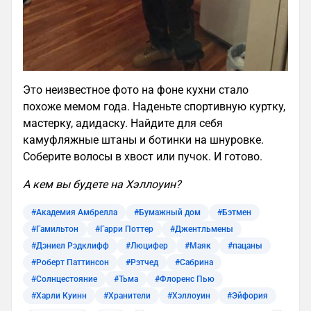
Это неизвестное фото на фоне кухни стало
похоже мемом года. Наденьте спортивную куртку,
мастерку, адидаску. Найдите для себя
камуфляжные штаны и ботинки на шнуровке.
Соберите волосы в хвост или пучок. И готово.
А кем вы будете на Хэллоуин?
#Академия Амбрелла
#Бумажный дом
#Бэтмен
#Гамильтон
#Гарри Поттер
#Джентльмены
#Дэниел Рэдклифф
#Люцифер
#Маяк
#пацаны
#Роберт Паттинсон
#Рэтчед
#Сабрина
#Солнцестояние
#Тьма
#Флоренс Пью
#Харли Куинн
#Хранители
#Хэллоуин
#Эйфория