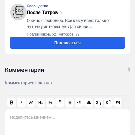
Сообщество
После Титров
О кино с любовью. Всё как у всех, только
чуточку интереснее. Для связи:
posletitrov@yandex.ru
Подписчиков: 52
·
Авторов: 39
Подписаться
Комментарии
0
Комментариев пока нет.
"
1
X
X
1