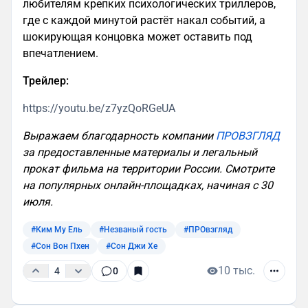
любителям крепких психологических триллеров,
где с каждой минутой растёт накал событий, а
шокирующая концовка может оставить под
впечатлением.
Трейлер:
https://youtu.be/z7yzQoRGeUA
Выражаем благодарность компании
ПРОВЗГЛЯД
за предоставленные материалы и легальный
прокат фильма на территории России. Смотрите
на популярных онлайн-площадках, начиная с 30
июля.
#Ким Му Ель
#Незваный гость
#ПРОвзгляд
#Сон Вон Пхен
#Сон Джи Хе
10 тыс.
4
0