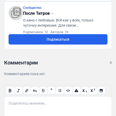
Сообщество
После Титров
О кино с любовью. Всё как у всех, только
чуточку интереснее. Для связи:
posletitrov@yandex.ru
Подписчиков: 52
·
Авторов: 39
Подписаться
Комментарии
0
Комментариев пока нет.
"
1
X
X
1