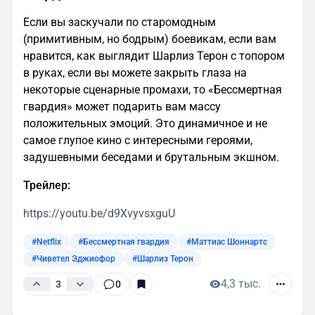
Если вы заскучали по старомодным
(примитивным, но бодрым) боевикам, если вам
нравится, как выглядит Шарлиз Терон с топором
в руках, если вы можете закрыть глаза на
некоторые сценарные промахи, то «Бессмертная
гвардия» может подарить вам массу
положительных эмоций. Это динамичное и не
самое глупое кино с интересными героями,
задушевными беседами и брутальным экшном.
Трейлер:
https://youtu.be/d9XvyvsxguU
#Netflix
#Бессмертная гвардия
#Маттиас Шоннартс
#Чиветел Эджиофор
#Шарлиз Терон
4,3 тыс.
3
0