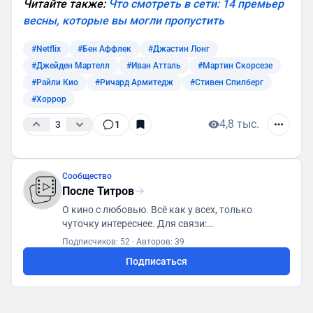
Читайте также:
Что смотреть в сети: 14 премьер
весны, которые вы могли пропустить
#Netflix
#Бен Аффлек
#Джастин Лонг
#Джейден Мартелл
#Иван Атталь
#Мартин Скорсезе
#Райли Кио
#Ричард Армитедж
#Стивен Спилберг
#Хоррор
4,8 тыс.
3
1
Сообщество
После Титров
О кино с любовью. Всё как у всех, только
чуточку интереснее. Для связи:
posletitrov@yandex.ru
Подписчиков: 52
·
Авторов: 39
Подписаться