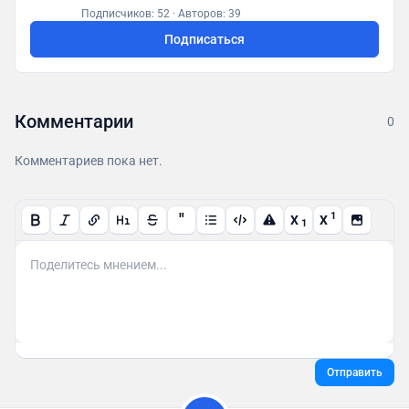
posletitrov@yandex.ru
Подписчиков: 52
·
Авторов: 39
Подписаться
Комментарии
0
Комментариев пока нет.
"
1
X
X
1
Отправить