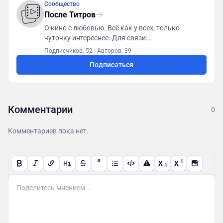
Сообщество
После Титров
О кино с любовью. Всё как у всех, только
чуточку интереснее. Для связи:
posletitrov@yandex.ru
Подписчиков: 52
·
Авторов: 39
Подписаться
Комментарии
0
Комментариев пока нет.
"
1
X
X
1