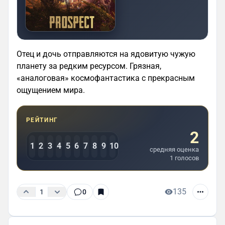
Отец и дочь отправляются на ядовитую чужую
планету за редким ресурсом. Грязная,
«аналоговая» космофантастика с прекрасным
ощущением мира.
РЕЙТИНГ
2
1
2
3
4
5
6
7
8
9
10
средняя оценка
1 голосов
135
1
0