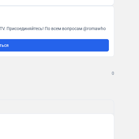
Все главные новости, обзоры и инсайты по Apple TV. Присоединяйтесь! По всем вопросам @romawho
ться
0