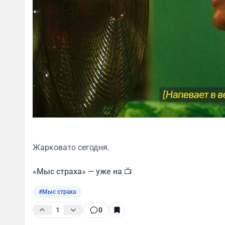
Жарковато сегодня.
«Мыс страха» — уже на
📺
#Мыс страха
1
0