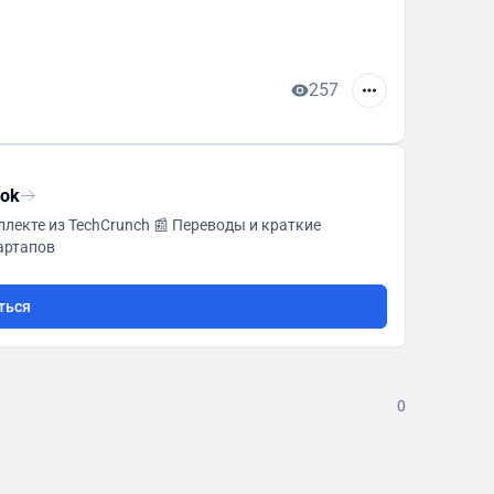
257
rok
лекте из TechCrunch 📰 Переводы и краткие
тартапов
ться
0