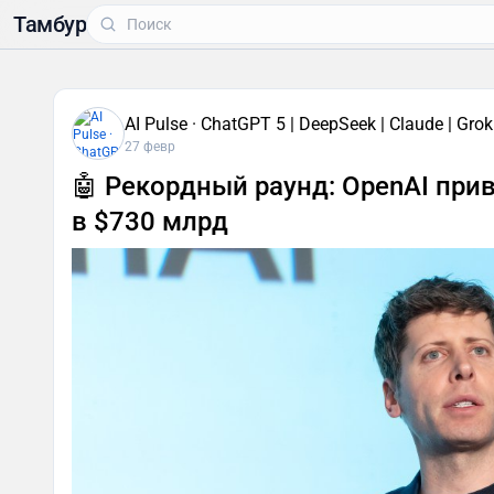
Тамбур
AI Pulse · ChatGPT 5 | DeepSeek | Claude | Grok
27 февр
🤖 Рекордный раунд: OpenAI при
в $730 млрд