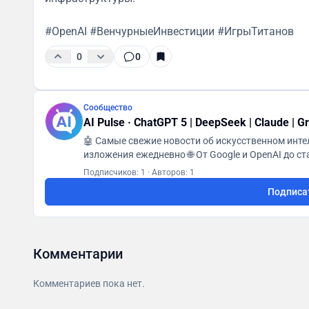
#OpenAI #ВенчурныеИнвестиции #ИгрыТитанов
0
0
Сообщество
AI Pulse · ChatGPT 5 | DeepSeek | Claude | G
🤖 Самые свежие новости об искусственном интел
изложения ежедневно 🌐 От Google и OpenAI до с
Подписчиков: 1
·
Авторов: 1
Подписа
Комментарии
Комментариев пока нет.