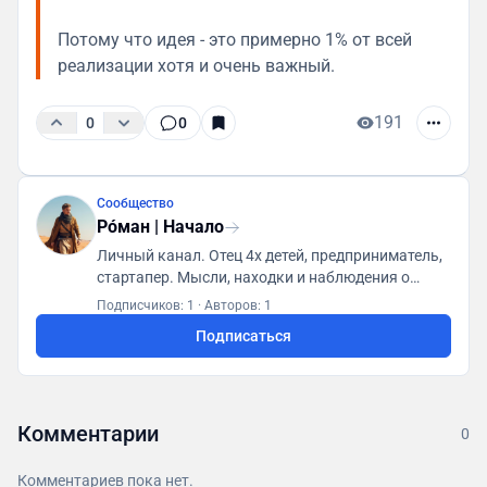
Потому что идея - это примерно 1% от всей
реализации хотя и очень важный.
191
0
0
Сообщество
Рóман | Начало
Личный канал. Отец 4х детей, предприниматель,
стартапер. Мысли, находки и наблюдения о
технологиях, ИИ и мышлении Про стартапы,
Подписчиков: 1
·
Авторов: 1
людей и время, в котором мы живём Если тебе
Подписаться
важно не просто потреблять контент, а думать -
нам по пути
Комментарии
0
Комментариев пока нет.