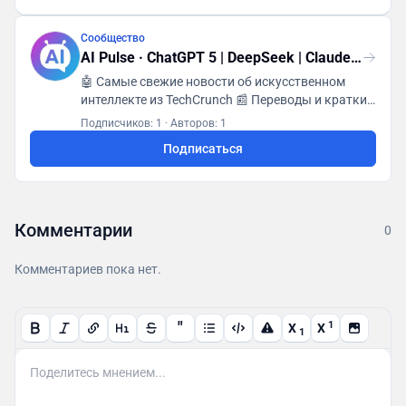
Сообщество
AI Pulse · ChatGPT 5 | DeepSeek | Claude | Grok
🤖 Самые свежие новости об искусственном
интеллекте из TechCrunch 📰 Переводы и краткие
изложения ежедневно 🌐 От Google и OpenAI до
Подписчиков: 1
·
Авторов: 1
стартапов
Подписаться
Комментарии
0
Комментариев пока нет.
"
1
X
X
1