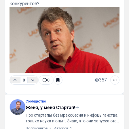
конкурентов?
357
0
0
Сообщество
Женя, у меня Стартап!
Про стартапы без мракобесия и инфоцыганства,
только наука и опыт. Знаю, что они запускаются
долго, сложно и почти все умирают. Автор -
Подписчиков: 8
·
Авторов: 1