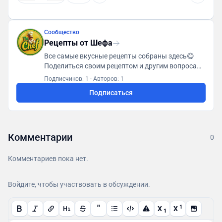
Сообщество
Рецепты от Шефа
Все самые вкусные рецепты собраны здесь😋
Поделиться своим рецептом и другим вопросам
👉 @Dilara_administrator Сайт: https://theaichef.ru
Подписчиков: 1
·
Авторов: 1
Ссылка для друзей: https://t.me/+_jR-
Подписаться
qldb9XwzZjc6 Личный ai Повар:
https://t.me/Theaichef_bot
Комментарии
0
Комментариев пока нет.
Войдите, чтобы участвовать в обсуждении.
"
1
X
X
1