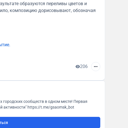
результате образуются переливы цветов и
вило, композицию дорисовывают, обозначая
ытие.
206
городская платформа "ГСА. Генератор социальной активности" https://t.me/gsaomsk_bot
ться