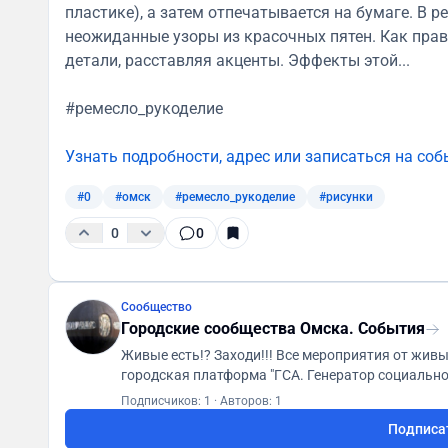
пластике), а затем отпечатывается на бумаге. В 
неожиданные узоры из красочных пятен. Как пра
детали, расставляя акценты. Эффекты этой...
#ремесло_рукоделие
Узнать подробности, адрес или записаться на соб
#0
#омск
#ремесло_рукоделие
#рисунки
0
0
Сообщество
Городские сообщества Омска. События
Живые есть!? Заходи!!! Все мероприятия от живых городских сообществ в одном месте! Первая
Подписчиков: 1
·
Авторов: 1
Подписа