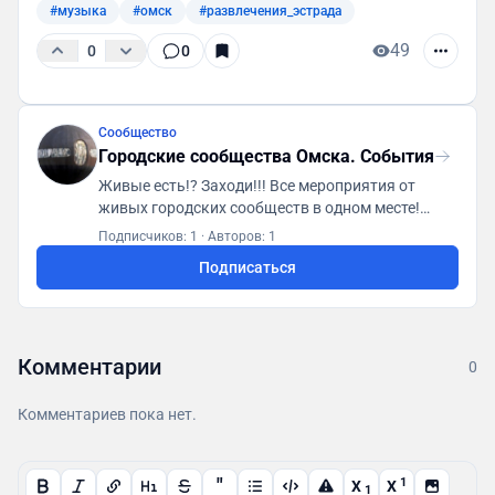
#музыка
#омск
#развлечения_эстрада
49
0
0
Сообщество
Городские сообщества Омска. События
Живые есть!? Заходи!!! Все мероприятия от
живых городских сообществ в одном месте!
Первая городская платформа "ГСА. Генератор
Подписчиков: 1
·
Авторов: 1
социальной активности"
Подписаться
https://t.me/gsaomsk_bot
Комментарии
0
Комментариев пока нет.
"
1
X
X
1