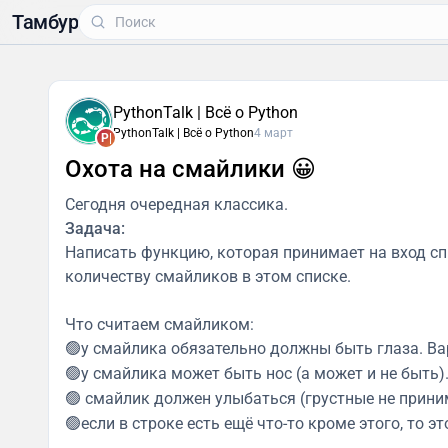
Тамбур
PythonTalk | Всё о Python
PythonTalk | Всё о Python
4 март
P|
Охота на смайлики 😀
Сегодня очередная классика.
Задача:
Написать функцию, которая принимает на вход сп
количеству смайликов в этом списке.
Что считаем смайликом:
🟢у смайлика обязательно должны быть глаза. Ва
🟢у смайлика может быть нос (а может и не быть)
🟢 смайлик должен улыбаться (грустные не прини
🟢если в строке есть ещё что-то кроме этого, то э