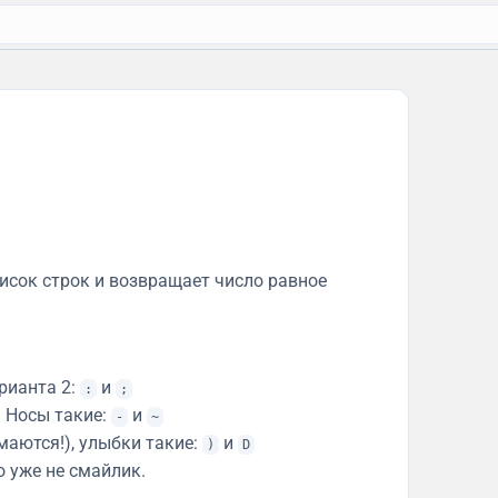
исок строк и возвращает число равное
рианта 2:
и
:
;
. Носы такие:
и
-
~
маются!), улыбки такие:
и
)
D
то уже не смайлик.