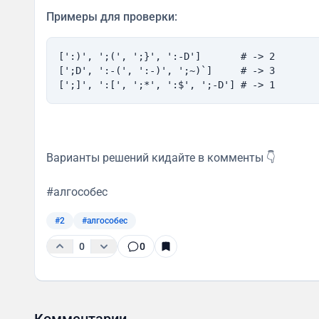
Примеры для проверки:
[':)', ';(', ';}', ':-D']       # -> 2
[';D', ':-(', ':-)', ';~)`]     # -> 3
[';]', ':[', ';*', ':$', ';-D'] # -> 1
Варианты решений кидайте в комменты 👇
#алгособес
#2
#алгособес
0
0