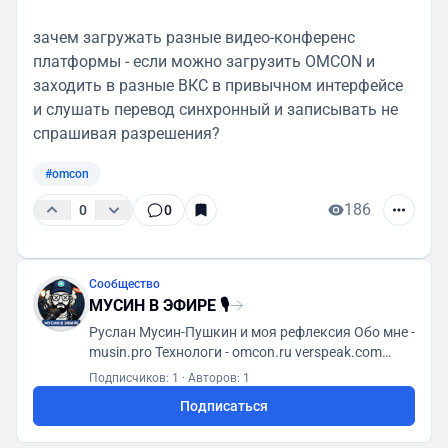
зачем загружать разные видео-конференс
платформы - если можно загрузить OMCON и
заходить в разные ВКС в привычном интерфейсе
и слушать перевод синхронный и записывать не
спрашивая разрешения?
#omcon
186
0
0
Сообщество
МУСИН В ЭФИРЕ 🎙
Руслан Мусин-Пушкин и моя рефлексия Обо мне -
musin.pro Технологи - omcon.ru verspeak.com
Мусин (яп. 無心) - t.me/MusinMind
Подписчиков: 1
·
Авторов: 1
Подписаться