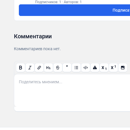
Личный ai Повар: https://t.me/Theaichef_bot
Подписчиков: 1
·
Авторов: 1
Подписа
Комментарии
Комментариев пока нет.
"
1
X
X
1