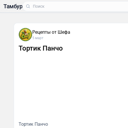
Тамбур
Рецепты от Шефа
5 март
Тортик Панчо
Тортик Панчо