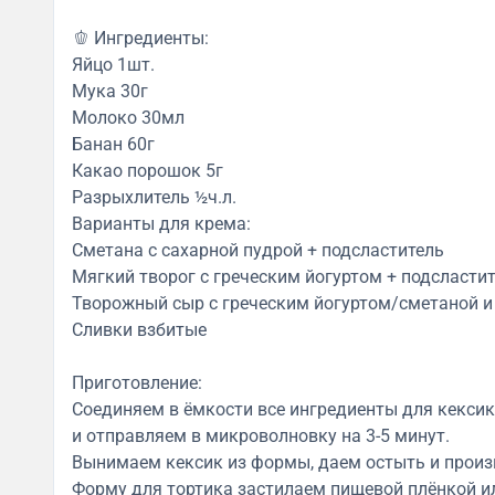
🫑 Ингредиенты:
Яйцо 1шт.
Мука 30г
Молоко 30мл
Банан 60г
Какао порошок 5г
Разрыхлитель ½ч.л.
Варианты для крема:
Сметана с сахарной пудрой + подсластитель
Мягкий творог с греческим йогуртом + подсласти
Творожный сыр с греческим йогуртом/сметаной и
Сливки взбитые
Приготовление:
Соединяем в ёмкости все ингредиенты для кекси
и отправляем в микроволновку на 3-5 минут.
Вынимаем кексик из формы, даем остыть и произ
Форму для тортика застилаем пищевой плёнкой и