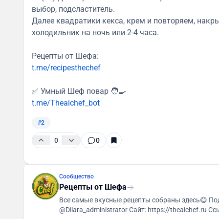
выбор, подсластитель.
Далее квадратики кекса, крем и повторяем, накр
холодильник на ночь или 2-4 часа.
Рецепты от Шефа:
t.me/recipesthechef
✅ Умный Шеф повар 🧑‍🍳
t.me/Theaichef_bot
#2
0
0
Сообщество
Рецепты от Шефа
Все самые вкусные рецепты собраны здесь😋 По
@Dilara_administrator Сайт: https://theaichef.ru Ссылка для друзей: https://t.me/+_jR-qldb9XwzZjc6