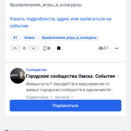
#развлечения_игры_и_конкурсы
Узнать подробности, адрес или записаться на
событие.
#1
#омск
#развлечения_игры_и_конкурсы
41
0
0
Сообщество
Городские сообщества Омска. События
Живые есть!? Заходи!!! Все мероприятия от
живых городских сообществ в одном месте!
Первая городская платформа "ГСА. Генератор
Подписчиков: 1
·
Авторов: 1
социальной активности"
Подписаться
https://t.me/gsaomsk_bot