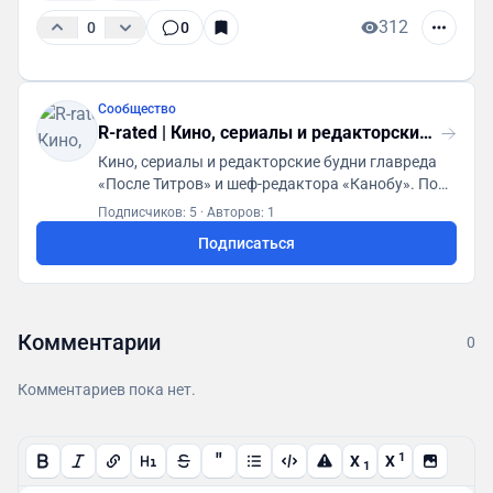
312
0
0
Сообщество
R-rated | Кино, сериалы и редакторские будни
Кино, сериалы и редакторские будни главреда
«После Титров» и шеф-редактора «Канобу». По
всем вопросам: @romawho
Подписчиков: 5
·
Авторов: 1
Подписаться
Комментарии
0
Комментариев пока нет.
"
1
X
X
1