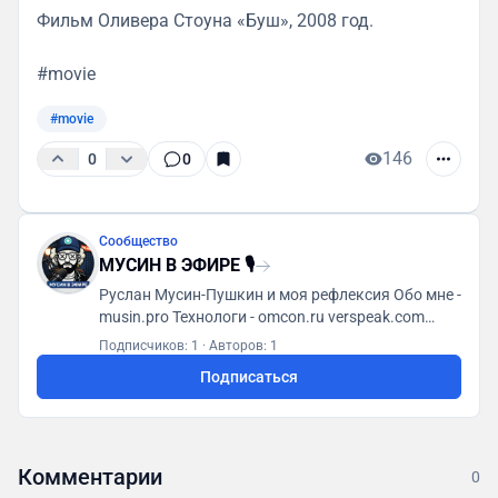
Фильм Оливера Стоуна «Буш», 2008 год.
#movie
#movie
146
0
0
Сообщество
МУСИН В ЭФИРЕ 🎙
Руслан Мусин-Пушкин и моя рефлексия Обо мне -
musin.pro Технологи - omcon.ru verspeak.com
Мусин (яп. 無心) - t.me/MusinMind
Подписчиков: 1
·
Авторов: 1
Подписаться
Комментарии
0