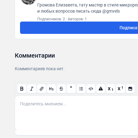
Громова Елизавета, тату мастер в стиле микрореализм 
и любых вопросов писать сюда @gmvels
Подписчиков: 2
·
Авторов: 1
Подписа
Комментарии
Комментариев пока нет.
"
1
X
X
1