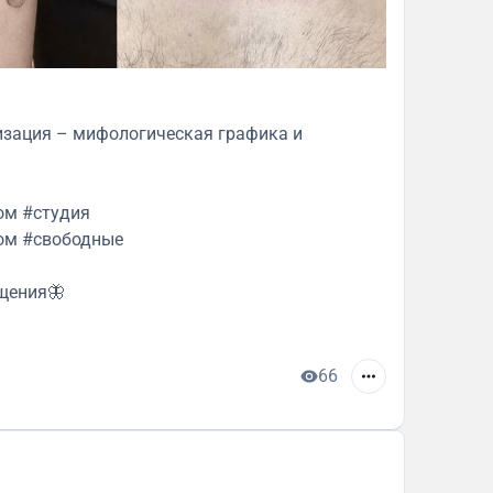
ализация – мифологическая графика и
ом #студия
ом #свободные
бщения🦋
66