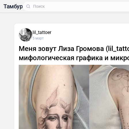
Тамбур
lil_tattoer
5 март
Меня зовут Лиза Громова (lil_tat
мифологическая графика и микр