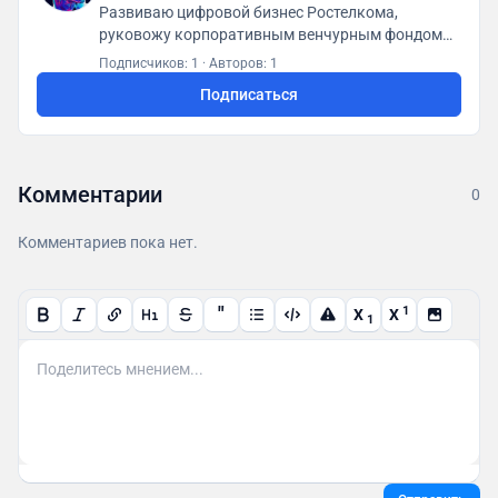
Развиваю цифровой бизнес Ростелкома,
руковожу корпоративным венчурным фондом
XTech, вхожу в совет директоров ФРИИ.
Подписчиков: 1
·
Авторов: 1
#старапы #технологии #инвестици #ии Пишите
Подписаться
@DReidman 🔗 Я в Макс: http://bit.ly/4unwp5X
Комментарии
0
Комментариев пока нет.
"
1
X
X
1