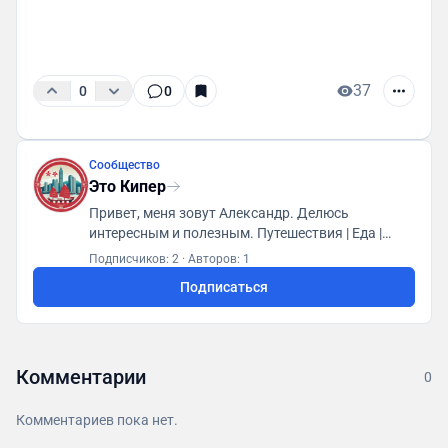
37
0
0
Сообщество
Это Кипер
Привет, меня зовут Александр. Делюсь
интересным и полезным. Путешествия | Еда |
Впечатления | Немного про работу Отвечаю за
Подписчиков: 2
·
Авторов: 1
ассортимент вина во Вкусвилле (да, там есть
Подписаться
вино) - @vkusvillwine Иногда пишу в
@wineandfood 🍷 Для связи @Travelfeedback_bot
Комментарии
0
Комментариев пока нет.