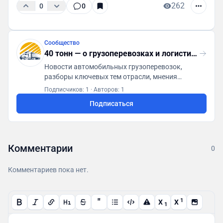
262
0
0
Сообщество
40 тонн — о грузоперевозках и логистике
Новости автомобильных грузоперевозок,
разборы ключевых тем отрасли, мнения
экспертов, актуальная информация для
Подписчиков: 1
·
Авторов: 1
водителей. Реклама: @alexxxx_001 Чат для
Подписаться
руководителей логистических компаний:
https://t.me/perevozki_ceo_chat
Комментарии
0
Комментариев пока нет.
"
1
X
X
1