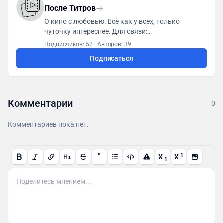
После Титров
О кино с любовью. Всё как у всех, только
чуточку интереснее. Для связи:
posletitrov@yandex.ru
Подписчиков: 52
·
Авторов: 39
Подписаться
Комментарии
0
Комментариев пока нет.
"
1
X
X
1