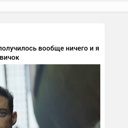
получилось вообще ничего и я
овичок