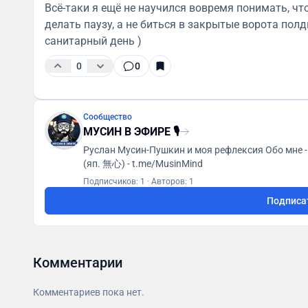
Всё-таки я ещё не научился вовремя понимать, что
делать паузу, а не биться в закрытые ворота полд
санитарный день )
0
0
Сообщество
МУСИН В ЭФИРЕ 🎙
Руслан Мусин-Пушкин и моя рефлексия Обо мне - musin.pro Технологи - omcon.ru verspeak.com Мусин
(яп. 無心) - t.me/MusinMind
Подписчиков: 1
·
Авторов: 1
Подписа
Комментарии
Комментариев пока нет.