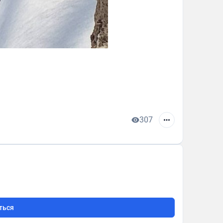
307
ться