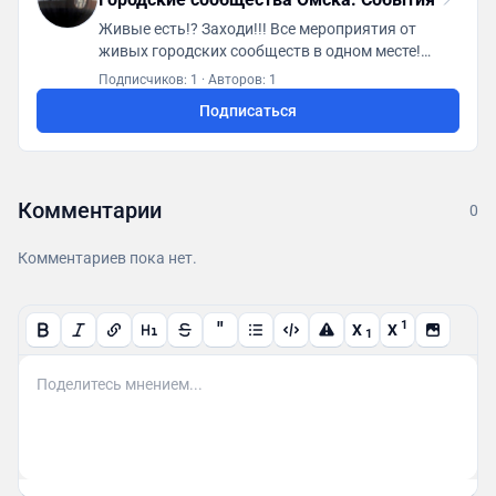
Живые есть!? Заходи!!! Все мероприятия от
живых городских сообществ в одном месте!
Первая городская платформа "ГСА. Генератор
Подписчиков: 1
·
Авторов: 1
социальной активности"
Подписаться
https://t.me/gsaomsk_bot
Комментарии
0
Комментариев пока нет.
"
1
X
X
1