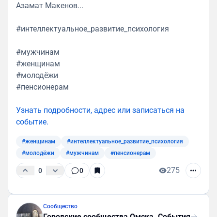
Азамат Макенов...
#интеллектуальное_развитие_психология
#мужчинам
#женщинам
#молодёжи
#пенсионерам
Узнать подробности, адрес или записаться на
событие.
#женщинам
#интеллектуальное_развитие_психология
#молодёжи
#мужчинам
#пенсионерам
275
0
0
Сообщество
Городские сообщества Омска. События