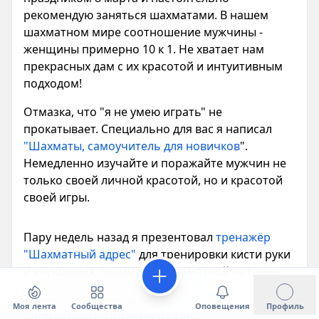
рекомендую заняться шахматами. В нашем
шахматном мире соотношение мужчины -
женщины примерно 10 к 1. Не хватает нам
прекрасных дам с их красотой и интуитивным
подходом!
Отмазка, что "я не умею играть" не
прокатывает. Специально для вас я написал
"Шахматы, самоучитель для новичков
".
Немедленно изучайте и поражайте мужчин не
только своей личной красотой, но и красотой
своей игры.
Пару недель назад я презентовал
тренажёр
"Шахматный адрес"
для тренировки кисти руки
и улучшения понимания шахматной нотации.
Теперь я презентую вам
подробную
Моя лента
Сообщества
Оповещения
Профиль
инструкцию к этому тренажёру
.