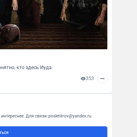
онятно, кто здесь Иуда.
353
О кино с любовью. Всё как у всех, только чуточку интереснее. Для связи: posletitrov@yandex.ru
ться