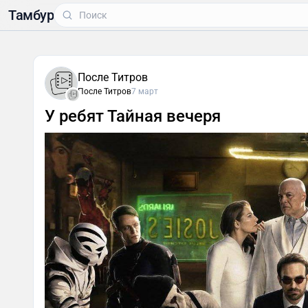
Тамбур
После Титров
После Титров
7 март
У ребят Тайная вечеря