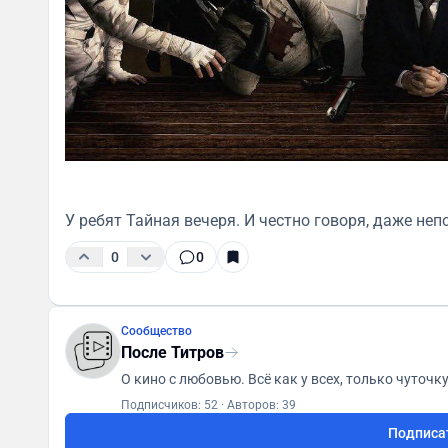
У ребят Тайная вечеря. И честно говоря, даже неп
0
0
Сообщество
После Титров
Подписчиков: 52
·
Авторов: 39
Подписа