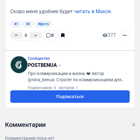
Скоро меня удобнее будет
читать в Максе
.
#1
#2
#фото
377
0
0
Сообщество
POSTBENUA
Про коммуникации и жизнь ❤️ Автор
@nina_benua: Стратег по коммуникациям для
сервисного и креативного бизнеса. Выстраиваю
Подписчиков: 4
·
Авторов: 1
систему PR и позиционирования, которая
Подписаться
приводит к росту в b2b.
Комментарии
0
Комментариев пока нет.