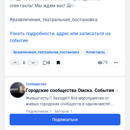
спектакль! Мы ждем вас! 🤗✨
#развлечения_театральная_постановка
Узнать подробности, адрес или записаться на
событие.
#развлечения_театральная_постановка
#спектакль
79
0
0
Сообщество
Городские сообщества Омска. События
Живые есть!? Заходи!!! Все мероприятия от
живых городских сообществ в одном месте!
Первая городская платформа "ГСА. Генератор
Подписчиков: 1
·
Авторов: 1
социальной активности"
Подписаться
https://t.me/gsaomsk_bot