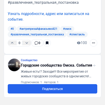
#развлечения_театральная_постановка
Узнать подробности, адрес или записаться на
событие.
#0
#антрепризаАфанасьевой21
#омск
#развлечения_театральная_постановка
#спектакль
100
0
0
Сообщество
Городские сообщества Омска. События
Живые есть!? Заходи!!! Все мероприятия от
живых городских сообществ в одном месте!
Первая городская платформа "ГСА. Генератор
Подписчиков: 1
·
Авторов: 1
социальной активности"
Подписаться
https://t.me/gsaomsk_bot