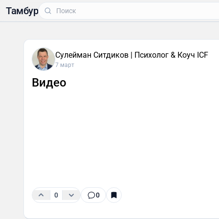
Тамбур
Сулейман Ситдиков | Психолог & Коуч ICF
7 март
Видео
0
0