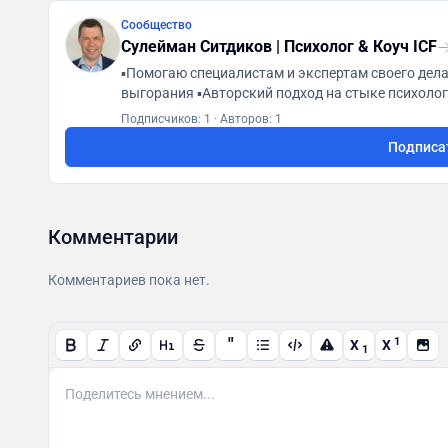
Сообщество
Сулейман Ситдиков | Психолог & Коуч ICF
▪️Помогаю специалистам и экспертам своего дел
выгорания ▪️Авторский подход на стыке психологии и коучинга ▪️Л.с: @Suleyman_Sitdikov На
https://t.me/Silyvtebe/805
Подписчиков: 1
·
Авторов: 1
Подписа
Комментарии
Комментариев пока нет.
"
1
X
X
1